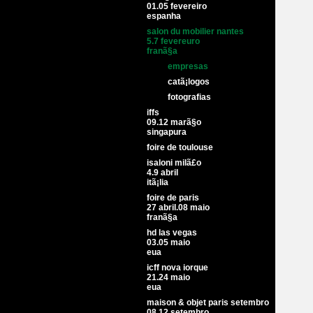
01.05 fevereiro
espanha
salon du mobilier nantes
5.7 fevereuro
franã§a
empresas
catã¡logos
fotografias
iffs
09.12 marã§o
singapura
foire de toulouse
isaloni milã£o
4.9 abril
itã¡lia
foire de paris
27 abril.08 maio
franã§a
hd las vegas
03.05 maio
eua
icff nova iorque
21.24 maio
eua
maison & objet paris setembro
08.12 setembro