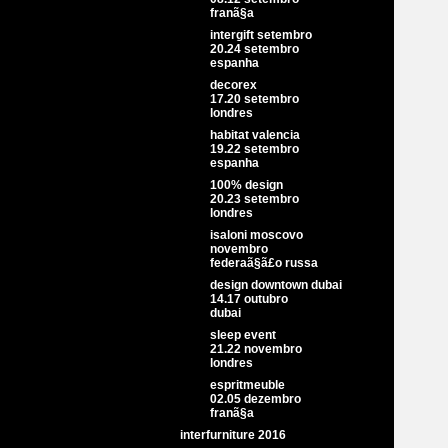
franã§a
intergift setembro
20.24 setembro
espanha
decorex
17.20 setembro
londres
habitat valencia
19.22 setembro
espanha
100% design
20.23 setembro
londres
isaloni moscovo
novembro
federaã§ã£o russa
design downtown dubai
14.17 outubro
dubai
sleep event
21.22 novembro
londres
espritmeuble
02.05 dezembro
franã§a
interfurniture 2016