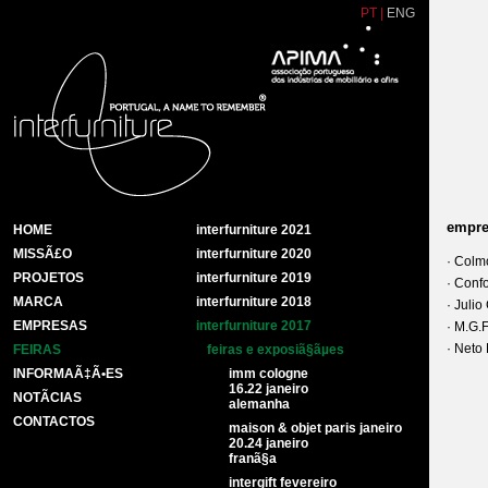
PT
|
ENG
empre
HOME
interfurniture 2021
MISSÃ£O
interfurniture 2020
· Colm
PROJETOS
interfurniture 2019
· Conf
MARCA
interfurniture 2018
· Juli
EMPRESAS
interfurniture 2017
· M.G.
· Neto 
FEIRAS
feiras e exposiã§ãµes
INFORMAÃ‡Ã•ES
imm cologne
16.22 janeiro
NOTÃ­CIAS
alemanha
CONTACTOS
maison & objet paris janeiro
20.24 janeiro
franã§a
intergift fevereiro