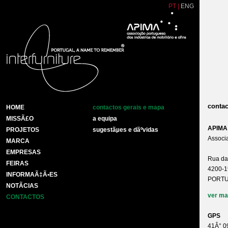
PT
|
ENG
contac
HOME
contactos gerais e mapa
MISSÃ£O
a equipa
APIMA
PROJETOS
sugestãµes e dãºvidas
Associa
MARCA
EMPRESAS
Rua da
FEIRAS
4200-1
INFORMAÃ‡Ã•ES
PORT
NOTÃ­CIAS
ver ma
CONTACTOS
GPS
41Â° 0