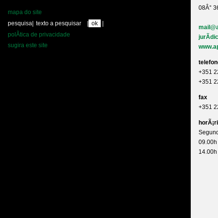
08Â° 3
mapa do site
pesquisa
|
|
|
mail@a
polÃ­tica de privacidade
jurÃ­d
sugira este site
www.ap
telefo
+351 2
+351 2
fax
+351 2
horÃ¡r
Segund
09.00h
14.00h