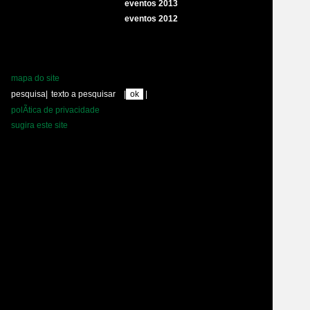
eventos 2013
eventos 2012
mapa do site
pesquisa
|
|
|
polÃ­tica de privacidade
sugira este site