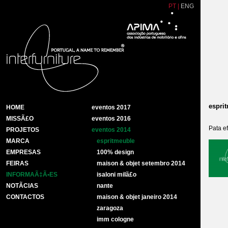
PT
|
ENG
espri
HOME
eventos 2017
MISSÃ£O
eventos 2016
Pata e
PROJETOS
eventos 2014
MARCA
espritmeuble
EMPRESAS
100% design
FEIRAS
maison & objet setembro 2014
INFORMAÃ‡Ã•ES
isaloni milã£o
NOTÃ­CIAS
nante
CONTACTOS
maison & objet janeiro 2014
zaragoza
imm cologne