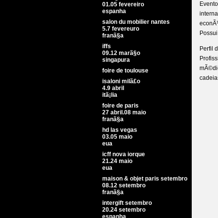
Event
01.05 fevereiro
espanha
inter
salon du mobilier nantes
econÃ³
5.7 fevereuro
Possui
franã§a
iffs
Perfil 
09.12 marã§o
Profi
singapura
mÃ©dio
foire de toulouse
cadeia
isaloni milã£o
4.9 abril
itã¡lia
foire de paris
27 abril.08 maio
franã§a
hd las vegas
03.05 maio
eua
icff nova iorque
21.24 maio
eua
maison & objet paris setembro
08.12 setembro
franã§a
intergift setembro
20.24 setembro
espanha