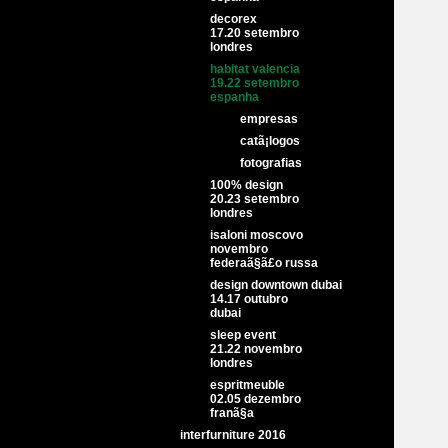
decorex
17.20 setembro
londres
habitat valencia
19.22 setembro
espanha
empresas
catã¡logos
fotografias
100% design
20.23 setembro
londres
isaloni moscovo
novembro
federaã§ã£o russa
design downtown dubai
14.17 outubro
dubai
sleep event
21.22 novembro
londres
espritmeuble
02.05 dezembro
franã§a
interfurniture 2016