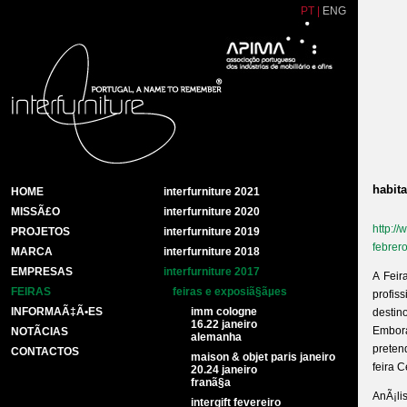
PT
|
ENG
habita
HOME
interfurniture 2021
MISSÃ£O
interfurniture 2020
http://
PROJETOS
interfurniture 2019
febrer
MARCA
interfurniture 2018
EMPRESAS
interfurniture 2017
A Feir
FEIRAS
feiras e exposiã§ãµes
profis
INFORMAÃ‡Ã•ES
imm cologne
destin
16.22 janeiro
Embor
NOTÃ­CIAS
alemanha
preten
CONTACTOS
maison & objet paris janeiro
feira 
20.24 janeiro
franã§a
AnÃ¡lis
intergift fevereiro