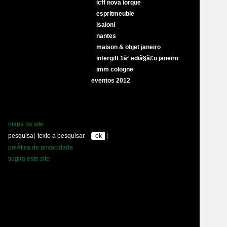
icff nova iorque
espritmeuble
isaloni
nantes
maison & objet janeiro
intergift 1âª ediã§ã£o janeiro
imm cologne
eventos 2012
mapa do site
pesquisa
|
|
|
polÃ­tica de privacidade
sugira este site