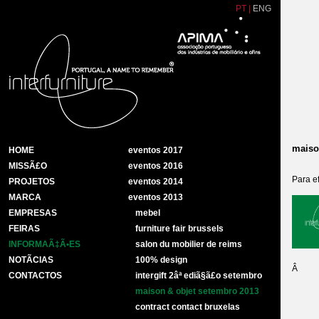
PT
|
ENG
maiso
HOME
eventos 2017
MISSÃ£O
eventos 2016
Para e
PROJETOS
eventos 2014
MARCA
eventos 2013
EMPRESAS
mebel
FEIRAS
furniture fair brussels
INFORMAÃ‡Ã•ES
salon du mobilier de reims
NOTÃ­CIAS
100% design
Â
CONTACTOS
intergift 2âª ediã§ã£o setembro
maison & objet setembro 2013
contract contact bruxelas