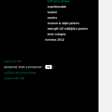
icff nova iorque
espritmeuble
isaloni
nantes
maison & objet janeiro
intergift 1âª ediã§ã£o janeiro
imm cologne
eventos 2012
mapa do site
pesquisa
|
|
|
polÃ­tica de privacidade
sugira este site