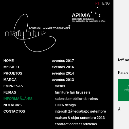
PT
|
ENG
icff n
HOME
eventos 2017
MISSÃ£O
eventos 2016
Para e
PROJETOS
eventos 2014
MARCA
eventos 2013
EMPRESAS
mebel
FEIRAS
furniture fair brussels
INFORMAÃ‡Ã•ES
salon du mobilier de reims
NOTÃ­CIAS
100% design
Â
CONTACTOS
intergift 2âª ediã§ã£o setembro
maison & objet setembro 2013
contract contact bruxelas