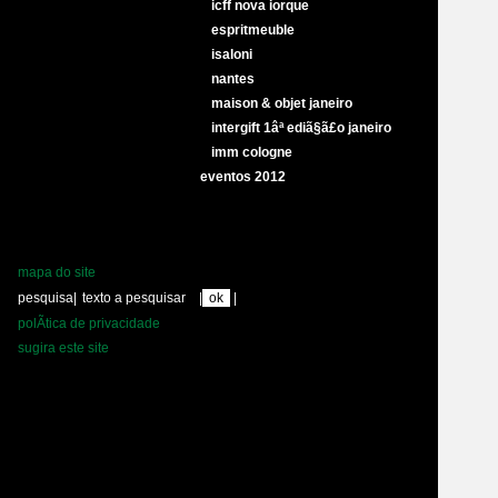
icff nova iorque
espritmeuble
isaloni
nantes
maison & objet janeiro
intergift 1âª ediã§ã£o janeiro
imm cologne
eventos 2012
mapa do site
pesquisa
|
|
|
polÃ­tica de privacidade
sugira este site