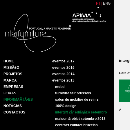
PT
|
ENG
interg
HOME
eventos 2017
MISSÃ£O
eventos 2016
Para e
PROJETOS
eventos 2014
MARCA
eventos 2013
EMPRESAS
mebel
FEIRAS
furniture fair brussels
INFORMAÃ‡Ã•ES
salon du mobilier de reims
NOTÃ­CIAS
100% design
Â
CONTACTOS
intergift 2âª ediã§ã£o setembro
maison & objet setembro 2013
contract contact bruxelas